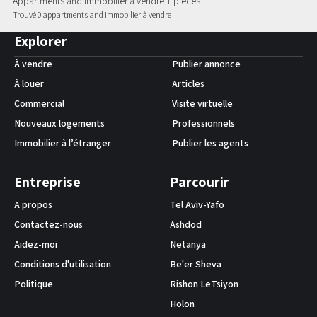
Appartments and immobilier à vendre 1 pièces
Trouvé 0 appartments and immobilier à vendre
Android App
Explorer
À vendre
Publier annonce
À louer
Articles
Commercial
Visite virtuelle
Nouveaux logements
Professionnels
Immobilier à l’étranger
Publier les agents
Entreprise
Parcourir
A propos
Tel Aviv-Yafo
Contactez-nous
Ashdod
Aidez-moi
Netanya
Conditions d'utilisation
Be'er Sheva
Politique
Rishon LeTsiyon
Holon