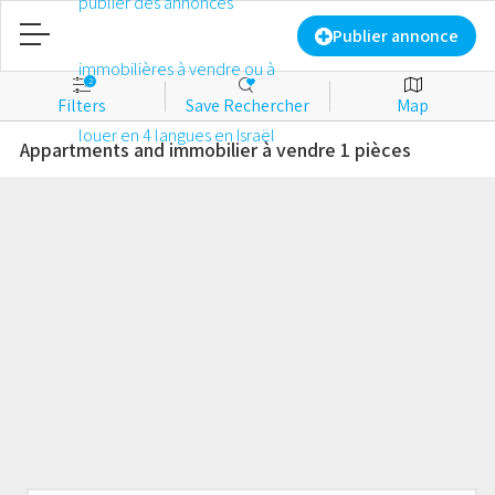
Accueil
Publier annonce
2
Filters
Save Rechercher
Map
Publier annonce
Appartments and immobilier à vendre 1 pièces
​​​​Identifiant
Nouveau compte
Favorites
À vendre
À louer
Commercial