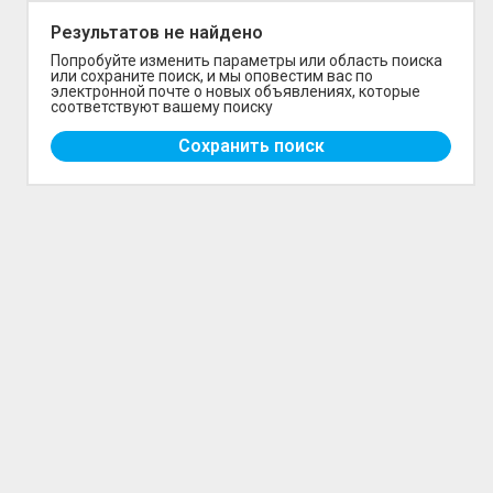
Результатов не найдено
Новостройки
Попробуйте изменить параметры или область поиска
или сохраните поиск, и мы оповестим вас по
электронной почте о новых объявлениях, которые
Зарубежная
New
соответствуют вашему поиску
Сохранить поиск
Публикация для риэлторов
Специалисты
Виртуальный тур
Статьи
Наши контакты
О нас