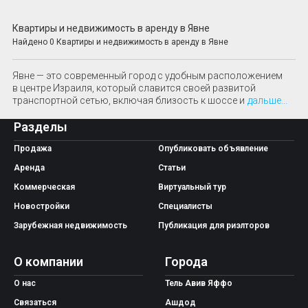
Android приложение
Квартиры и недвижимость в аренду в Явне
Найдено 0 Квартиры и недвижимость в аренду в Явне
Явне — это современный город с удобным расположением 
в центре Израиля, который славится своей развитой 
транспортной сетью, включая близость к шоссе и
дальше
...
Разделы
Продажа
Опубликовать объявление
Аренда
Статьи
Коммерческая
Виртуальный тур
Новостройки
Специалисты
Зарубежная недвижимость
Публикация для риэлторов
О компании
Города
О нас
Тель Авив Яффо
Связаться
Ашдод