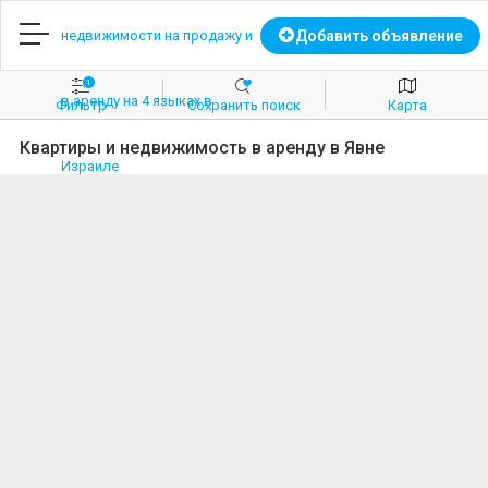
Главная
Добавить объявление
1
Добавить объявление
Фильтр
Coхранить поиск
Карта
Квартиры и недвижимость в аренду в Явне
Вход
Регистрация
Избранное
Продажа
Аренда
Коммерческая