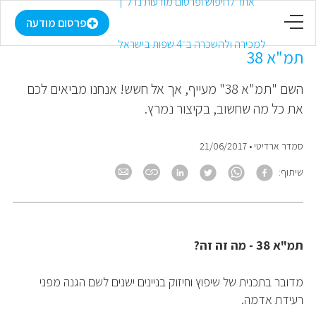
דף הבית
פרסום מודעה
תמ"א 38
פרסום מודעה
השם "תמ"א 38" מעייף, אך אל חשש! אנחנו מביאים לכם
את כל מה שחשוב, בקיצור נמרץ.
התחבר
סמדר ארדיטי
•
21/06/2017
הירשם
שיתוף
:
מועדפים
למכירה
תמ"א 38 - מה זה זה?
להשכרה
מדובר בתכנית של שיפוץ וחיזוק בניינים ישנים לשם הגנה מפני
רעידת אדמה.
מסחרי