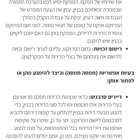
את שירותיו של מפקח. המפקח יסייע לכם בהערכת התמורה
שבמכירת זכויותיכם בבניין, יבחן את הצעת המפרט של
העבודות ויחווה דעתו, יפקח על עבודת הקבלן במהלך
הפרויקט ויפקח על קיומם של תנאיי החוזה. לפני תום הפרויקט
ומסירת הדירות לדיירים, המפקח בוחן גם האם ישנם ליקויים
בבניין שיש לתקנם.
רישום זכויות:
בתום הפרויקט, עליכם לערוך רישום זכויות
(לרשום את בעלותם של בעלי הדירות על המקרקעין).
בעיות אפשריות (חמסה חמסה) וכיצד להימנע מהן או
לפתור אותן:
דיירים סרבנים:
כדאי שנציגות הדירות תסכם מראש עם
בעלי הדירות אילו תוספות יהיו לכל סוגי הדירות בבניין, כדי
למנוע מבעלי דירות בבניין להתלונן על קיפוח דירתם ולהביא
לסרבנותם ליישום הפרויקט. יתר על כן, שימרו על שקיפות
ושתפו את דיירי הדירות בכל ההתפתחויות, על מנת למנוע
חשדנות ואי שקט מצידם. כמו כן, אתם יכולים להגיע להסכמה