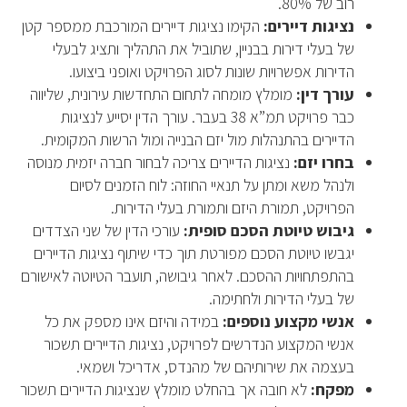
רוב של 80%.
נציגות דיירים:
הקימו נציגות דיירים המורכבת ממספר קטן
של בעלי דירות בבניין, שתוביל את התהליך ותציג לבעלי
הדירות אפשרויות שונות לסוג הפרויקט ואופני ביצועו.
עורך דין:
מומלץ מומחה לתחום התחדשות עירונית, שליווה
כבר פרויקט תמ”א 38 בעבר. עורך הדין יסייע לנציגות
הדיירים בהתנהלות מול יזם הבנייה ומול הרשות המקומית.
בחרו יזם:
נציגות הדיירים צריכה לבחור חברה יזמית מנוסה
ולנהל משא ומתן על תנאיי החוזה: לוח הזמנים לסיום
הפרויקט, תמורת היזם ותמורת בעלי הדירות.
גיבוש טיוטת הסכם סופית:
עורכי הדין של שני הצדדים
יגבשו טיוטת הסכם מפורטת תוך כדי שיתוף נציגות הדיירים
בהתפתחויות ההסכם. לאחר גיבושה, תועבר הטיוטה לאישורם
של בעלי הדירות ולחתימה.
אנשי מקצוע נוספים:
במידה והיזם אינו מספק את כל
אנשי המקצוע הנדרשים לפרויקט, נציגות הדיירים תשכור
בעצמה את שירותיהם של מהנדס, אדריכל ושמאי.
מפקח:
לא חובה אך בהחלט מומלץ שנציגות הדיירים תשכור