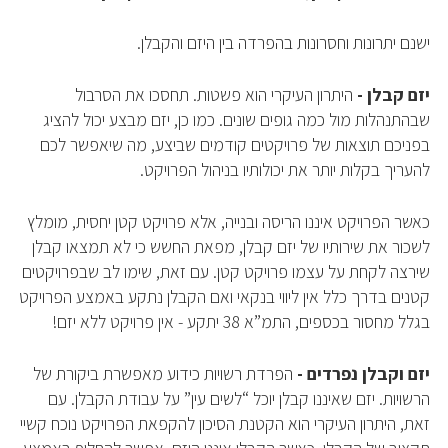
ישנם יתרונות וחסרונות בהפרדה בין היזם והקבלן.
יזם קבלן -
היתרון העיקרי הוא פשטות. תחסכו את הסרבול
שבהתנהלות מול כמה גופים שונים. כמו כן, יזם מבצע יכול להציג
בפניכם תוצאות של פרויקטים קודמים שביצע, מה שיאפשר לכם
להעריך בקלות יותר את יכולותיו בניהול הפרויקט.
כאשר הפרויקט איננו הריסה ובנייה, אלא פרויקט קטן יחסית, מומלץ
לשכור את שירותיו של יזם קבלן, מפאת החשש כי לא תמצאו קבלן
שירצה לקחת על עצמו פרויקט קטן. עם זאת, שימו לב שבפרויקטים
קטנים בדרך כלל אין ליווי בנקאי ואם הקבלן נתקע באמצע הפרויקט
בגלל מחסור בכספים, התמ”א 38 יתקע - אין פרויקט ללא יזם!
יזם וקבלן נפרדים -
הפרדת רשויות כידוע מאפשרת ביקורת של
הרשויות. יזם שאיננו קבלן יוכל “לשים עין” על עבודת הקבלן. עם
זאת, היתרון העיקרי הוא הקטנת הסיכון להקפאת הפרויקט נוכח קשיי