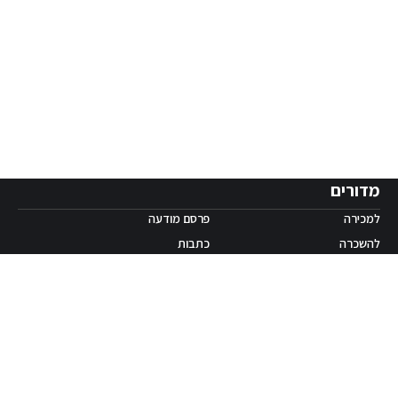
מדורים
למכירה
פרסם מודעה
להשכרה
כתבות
מסחרי
סיור וירטואלי
בתים חדשים
מקצוענים
נדל״ן בחו״ל
פרסום ליועצי נדל״ן
על החברה
ערים
אודות
תל אביב יפו