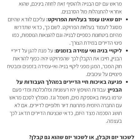
מראש עם יזם הבנייה ולהוסיף זאת לחוזה ביניכם, שהוא
אחראי להתנהלות מול הסרבנים.
יזם שאינו עומד בעלויות הפרויקט:
עליכם לוודא שהיזם
מסוגל לעמוד בעלויות הפרויקט. לשם כך, כדאי שתדרשו
מהיזם ביטחונות כספיים לבנייה וגם להוצאות הנוספות, כמו
פינוי הדיירים במידת הצורך.
ליקויי בניה ואי עמידה בזמנים:
על מנת להגן על דייריי
הבניין, חייבו את הקבלן לכך שהפרויקט יהיה כפוף להוראות
חוק המכר, המגן מפני ליקויי בנייה ואי-עמידה בזמנים ומבטיח
פיצויים על עיכובים.
פגיעה באיכות חיי הדיירים במהלך העבודות על
הבניין
: עבודות השיפוץ יהיו רעשניות ומלוכלכות ומדי פעם
יגרמו בעיות באספקת מים, חשמל וגז. מומלץ לסכם מראש
עם החברה היזמית פתרונות דיור חלופיים לדיירים. אם לא
תושג הסכמה מצד היזם, כדאי שנציגות הדיירים תדאג לכך
בעצמה.
לשכור יזם וקבלן, או לשכור יזם שהוא גם קבלן?