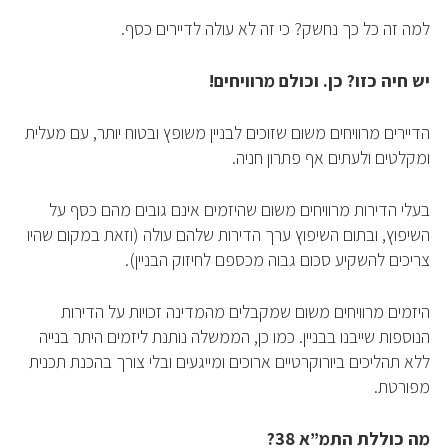
למה זה כל כך נחשק? כי זה לא עולה לדיירים כסף.
פרויקטים חדשים
יש חיה כזו? כן. וכולם מרוויחים!
נדל"ן בחו"ל
חדש
הדיירים מרוויחים משום שזוכים לבניין משופץ ובטוח יותר, עם מעלית
ומקלטים ולעתים אף פתרון חניה.
פרסום ליועצי נדל״ן
בעלי הדירות מרוויחים משום שהיזמים אינם גובים מהם כסף על
מקצוענים
השיפוץ, ובתום השיפוץ ערך הדירות שלהם עולה (וזאת במקום שהיו
צריכים להשקיע סכום גבוה מכספם לחיזוק הבניין).
צילום תלת מימד
היזמים מרוויחים משום שמקבלים מהמדינה זכויות על הדירות
כתבות
הנוספות שייבנו בבניין. כמו כן, הממשלה נותנת ליזמים היתר בנייה
ללא תהליכים ביורוקרטיים ארוכים ומייגעים ובלי צורך בהכנת תכנית
צור קשר
מפורטת.
אודות
מה כוללת התמ”א 38?