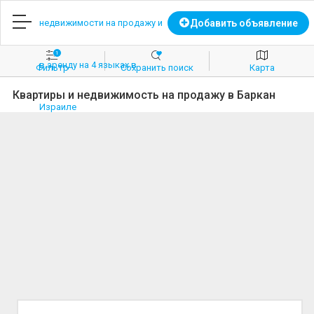
Главная
Добавить объявление
1
Добавить объявление
Фильтр
Coхранить поиск
Карта
Квартиры и недвижимость на продажу в Баркан
Вход
Регистрация
Избранное
Продажа
Аренда
Коммерческая