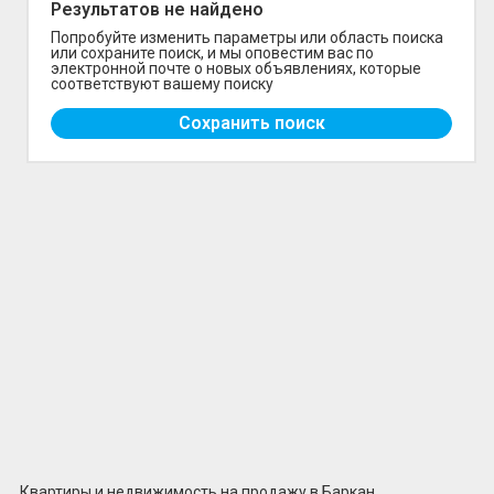
Результатов не найдено
Попробуйте изменить параметры или область поиска
Новостройки
или сохраните поиск, и мы оповестим вас по
электронной почте о новых объявлениях, которые
соответствуют вашему поиску
Зарубежная
New
Сохранить поиск
Публикация для риэлторов
Специалисты
Виртуальный тур
Статьи
Наши контакты
О нас
Квартиры и недвижимость на продажу в Баркан