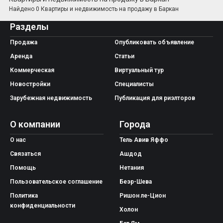
Найдено 0 Квартиры и недвижимость на продажу в Баркан
Android приложение
Разделы
Продажа
Опубликовать объявление
Аренда
Статьи
Коммерческая
Виртуальный тур
Новостройки
Специалисты
Зарубежная недвижимость
Публикация для риэлторов
О компании
Города
О нас
Тель Авив Яффо
Связаться
Ашдод
Помощь
Нетания
Пользовательское соглашение
Беэр-Шева
Политика
Ришон ле-Цион
конфиденциальности
Холон