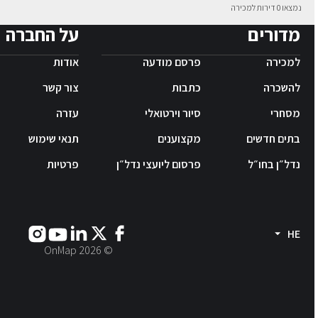
נמצאו 0 דירות למכירה
מדורים
על החברה
למכירה
פרסם מודעה
אודות
להשכרה
כתבות
צור קשר
מסחרי
סיור וירטואלי
עזרה
בתים חדשים
מקצוענים
תנאי שימוש
נדל״ן בחו״ל
פרסום ליועצי נדל״ן
פרטיות
HE
2026
© OnMap