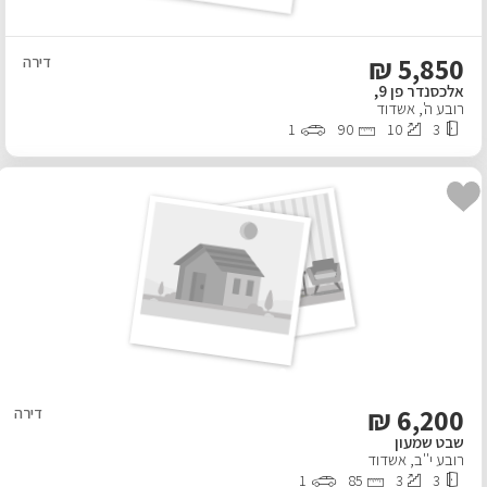
₪
5,850
דירה
אלכסנדר פן 9,
רובע ה'
,
אשדוד
1
90
10
3
₪
6,200
דירה
שבט שמעון
רובע י''ב
,
אשדוד
1
85
3
3