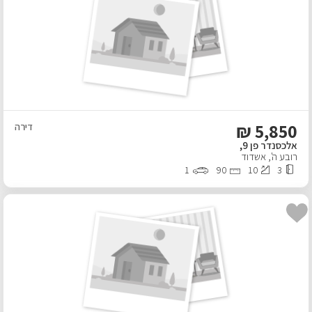
אפליקציית ‫Android
₪
5,850
דירה
אלכסנדר פן 9,
רובע ה'
,
אשדוד
1
90
10
3