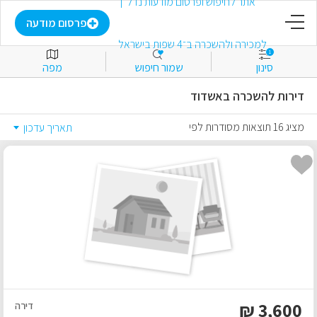
דף הבית
פרסום מודעה
1
סינון
שמור חיפוש
מפה
פרסום מודעה
דירות להשכרה באשדוד
התחבר
מציג 16 תוצאות מסודרות לפי
תאריך עדכון
הירשם
מועדפים
למכירה
להשכרה
₪
3,600
דירה
מסחרי