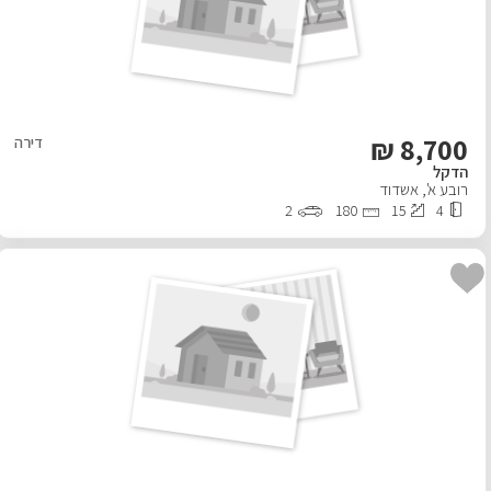
₪
8,700
דירה
הדקל
רובע א'
,
אשדוד
2
180
15
4