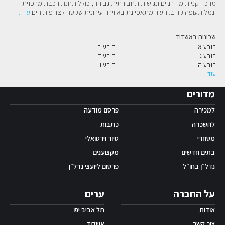
מרכזי קניות מודרניים ונגישות תחבורתית גבוהה, כולל תחנת רכבת מרכזית 
ונמל תעופה קרוב. העיר מתאפיינת באווירה עירונית שקטה לצד פיתוחים
עוד
...
שכונות באשדוד
רובע א
רובע ב
רובע ג
רובע ד
רובע ה
רובע ו
עוד
מדורים
למכירה
פרסם מודעה
להשכרה
כתבות
מסחרי
סיור וירטואלי
בתים חדשים
מקצוענים
נדל״ן בחו״ל
פרסום ליועצי נדל״ן
על החברה
ערים
אודות
תל אביב יפו
צור קשר
אשדוד