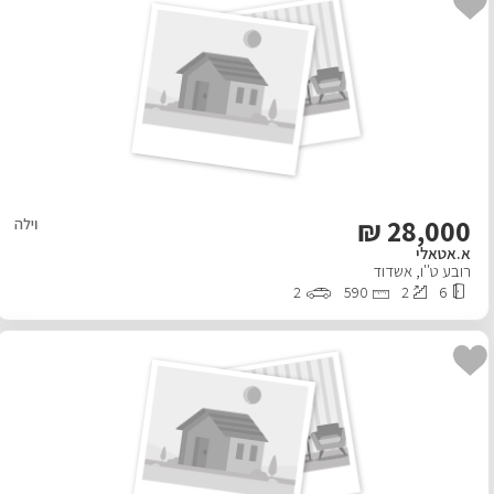
₪
28,000
וילה
א.אטאלי
רובע ט''ו
,
אשדוד
2
590
2
6