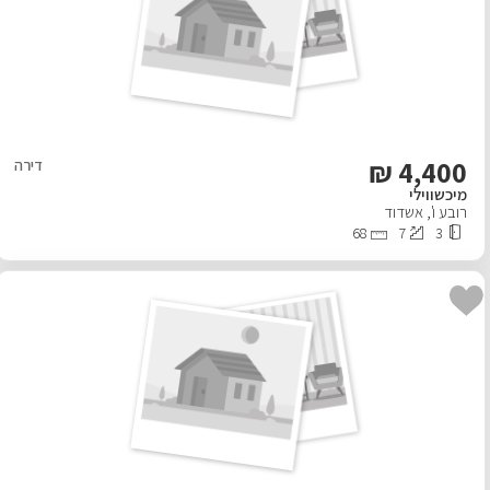
₪
4,400
דירה
מיכשווילי
רובע ו'
,
אשדוד
68
7
3