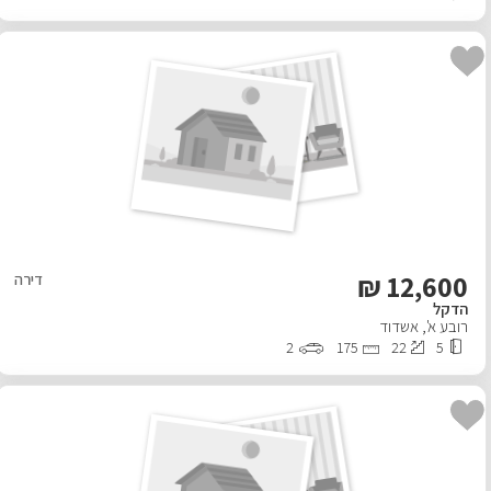
₪
12,600
דירה
הדקל
רובע א'
,
אשדוד
2
175
22
5