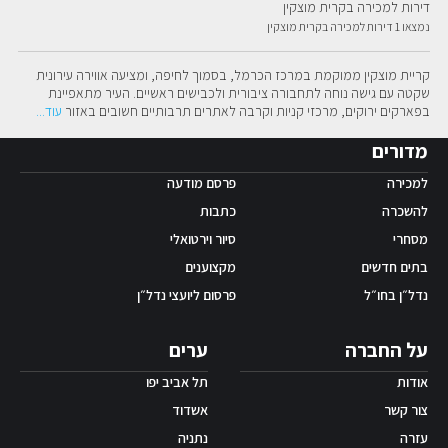
דירות למכירה בקרית מוצקין
נמצאו 1 דירות למכירה בקרית מוצקין
אפליקציית ‫Android
קריית מוצקין ממוקמת במרכז הכרמל, בסמוך לחיפה, ומציעה אווירה עירונית 
שקטה עם גישה נוחה לתחבורה ציבורית ולכבישים ראשיים. העיר מתאפיינת 
בפארקים ירוקים, מרכזי קניות וקרבה לאתרים תרבותיים חשובים באזור
עוד
...
מדורים
למכירה
פרסם מודעה
להשכרה
כתבות
מסחרי
סיור וירטואלי
בתים חדשים
מקצוענים
נדל״ן בחו״ל
פרסום ליועצי נדל״ן
על החברה
ערים
אודות
תל אביב יפו
צור קשר
אשדוד
עזרה
נתניה