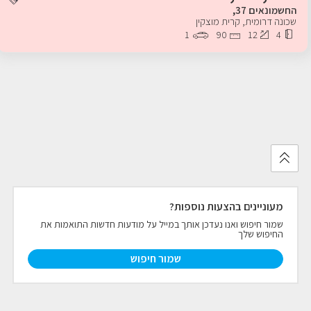
החשמונאים 37,
שכונה דרומית
,
קרית מוצקין
פרויקטים חדשים
1
90
12
4
נדל"ן בחו"ל
חדש
פרסום ליועצי נדל״ן
מקצוענים
צילום תלת מימד
מעוניינים בהצעות נוספות?
כתבות
שמור חיפוש ואנו נעדכן אותך במייל על מודעות חדשות התואמות את
החיפוש שלך
צור קשר
שמור חיפוש
אודות