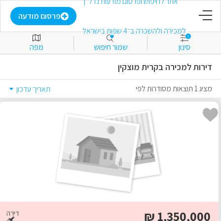
דף הבית
פרסום מודעה
1
סינון
שמור חיפוש
מפה
פרסום מודעה
דירות למכירה בקרית מוצקין
התחבר
מציג 1 תוצאות מסודרות לפי
תאריך עדכון
הירשם
מועדפים
למכירה
להשכרה
₪
1,350,000
דירה
מסחרי