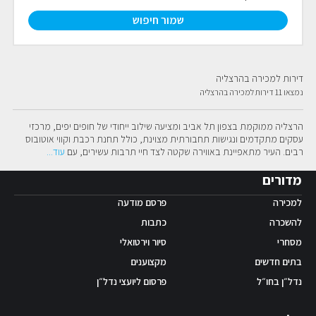
שמור חיפוש
דירות למכירה בהרצליה
נמצאו 11 דירות למכירה בהרצליה
הרצליה ממוקמת בצפון תל אביב ומציעה שילוב ייחודי של חופים יפים, מרכזי 
עסקים מתקדמים ונגישות תחבורתית מצוינת, כולל תחנת רכבת וקווי אוטובוס 
רבים. העיר מתאפיינת באווירה שקטה לצד חיי תרבות עשירים, עם
עוד
...
מדורים
למכירה
פרסם מודעה
להשכרה
כתבות
מסחרי
סיור וירטואלי
בתים חדשים
מקצוענים
נדל״ן בחו״ל
פרסום ליועצי נדל״ן