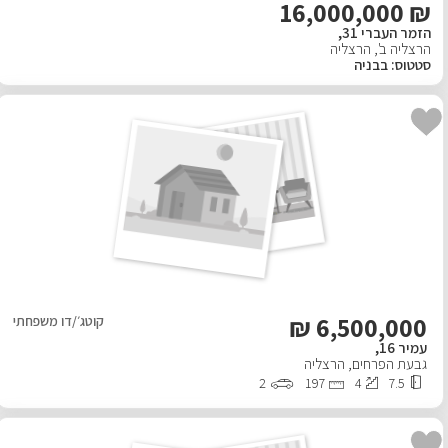
₪ 16,000,000
הזמר העברי 31,
פרויקטים חדשים
הרצליה ב'
,
הרצליה
סטטוס
:
בבניה
נדל"ן בחו"ל
חדש
פרסום ליועצי נדל״ן
מקצוענים
צילום תלת מימד
כתבות
₪
6,500,000
קוטג׳/דו משפחתי
עמיר 16,
גבעת הפרחים
,
צור קשר
הרצליה
2
197
4
7.5
אודות