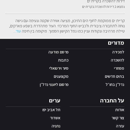
דירות להשכרה בקרית ים
נמצאו 1 דירות להשכרה בקרית ים
אפליקציית ‫Android
קריית ים ממוקמת לחוף הים התיכון, מציעה אווירה שקטה ונעימה עם גישה 
נוחה לתחבורה ציבורית ולכביש החוף המרכזי. העיר מתהדרת בשפע פארקים, 
טיילת מרהיבה ונקודות עניין כמו נמל הקישון הסמוך. מיקומה בין חיפה
עוד
...
מדורים
למכירה
פרסם מודעה
להשכרה
כתבות
מסחרי
סיור וירטואלי
בתים חדשים
מקצוענים
נדל״ן בחו״ל
פרסום ליועצי נדל״ן
על החברה
ערים
אודות
תל אביב יפו
צור קשר
אשדוד
עזרה
נתניה