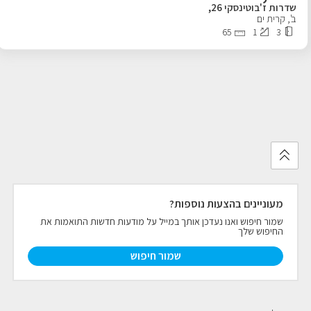
שדרות ז'בוטינסקי 26,
ב'
,
קרית ים
פרויקטים חדשים
65
1
3
נדל"ן בחו"ל
חדש
פרסום ליועצי נדל״ן
מקצוענים
צילום תלת מימד
מעוניינים בהצעות נוספות?
כתבות
שמור חיפוש ואנו נעדכן אותך במייל על מודעות חדשות התואמות את
החיפוש שלך
צור קשר
שמור חיפוש
אודות