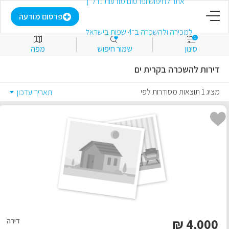
דף הבית
פרסום מודעה
1
סינון
שמור חיפוש
מפה
פרסום מודעה
דירות להשכרה בקרית ים
התחבר
מציג 1 תוצאות מסודרות לפי
תאריך עדכון
הירשם
מועדפים
למכירה
להשכרה
₪
4,000
דירה
מסחרי