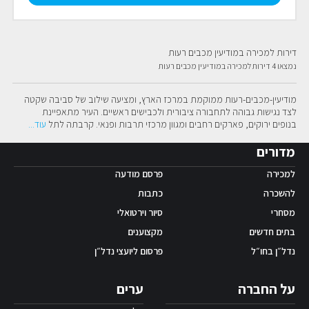
דירות למכירה במודיעין מכבים רעות
נמצאו 4 דירות למכירה במודיעין מכבים רעות
מודיעין-מכבים-רעות ממוקמת במרכז הארץ, ומציעה שילוב של סביבה שקטה 
לצד נגישות גבוהה לתחבורה ציבורית ולכבישים ראשיים. העיר מתאפיינת 
בנופים ירוקים, פארקים רחבים ומגוון מרכזי תרבות ופנאי. קרבתה לתל
עוד
...
מדורים
למכירה
פרסם מודעה
להשכרה
כתבות
מסחרי
סיור וירטואלי
בתים חדשים
מקצוענים
נדל״ן בחו״ל
פרסום ליועצי נדל״ן
על החברה
ערים