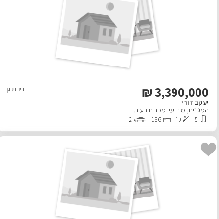
אפליקציית ‫Android
₪
3,390,000
דירת גן
יעקב דורי
המגינים
,
מודיעין מכבים רעות
5
ק׳
136
2