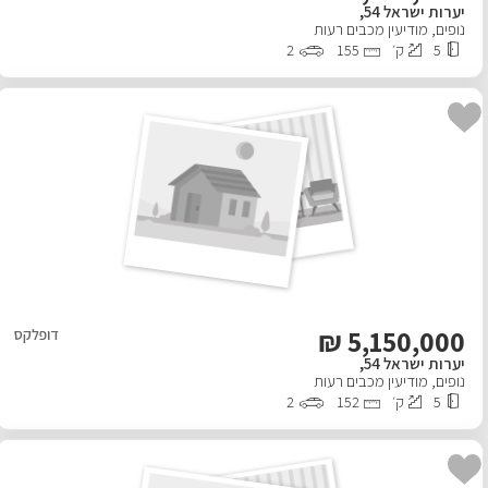
יערות ישראל 54,
נופים
,
מודיעין מכבים רעות
פרויקטים חדשים
5
ק׳
155
2
נדל"ן בחו"ל
חדש
פרסום ליועצי נדל״ן
מקצוענים
צילום תלת מימד
₪
5,150,000
דופלקס
כתבות
יערות ישראל 54,
נופים
,
מודיעין מכבים רעות
צור קשר
5
ק׳
152
2
אודות