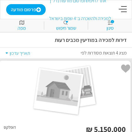
דף הבית
פרסום מודעה
1
סינון
שמור חיפוש
מפה
פרסום מודעה
דירות למכירה במודיעין מכבים רעות
התחבר
מציג 4 תוצאות מסודרות לפי
תאריך עדכון
הירשם
מועדפים
למכירה
להשכרה
₪
5,150,000
דופלקס
מסחרי