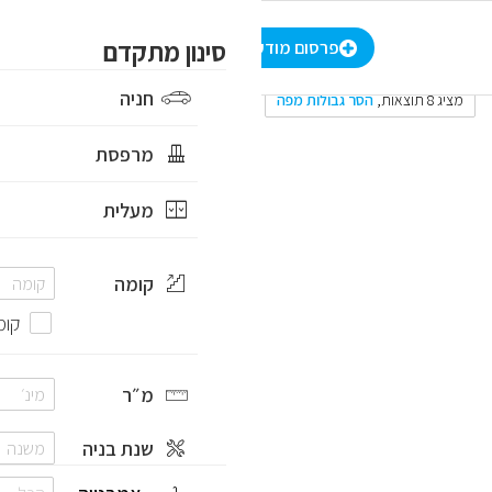
₪
-
כל הסטטוטים
סינון מתקדם
הרשמה
/
התחברות
HE
פרסום מודעה
חניה
מציג 8 תוצאות
,
הסר גבולות מפה
מרפסת
מעלית
קומה
קומ
מ״ר
שנת בניה