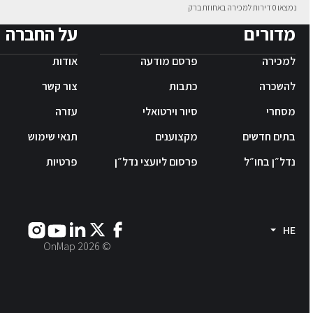
נמצאו 0 דירות למכירה באחוזת ברק
מדורים
על החברה
למכירה
פרסם מודעה
אודות
להשכרה
כתבות
צור קשר
מסחרי
סיור וירטואלי
עזרה
בתים חדשים
מקצוענים
תנאי שימוש
נדל״ן בחו״ל
פרסום ליועצי נדל״ן
פרטיות
HE
2026
© OnMap