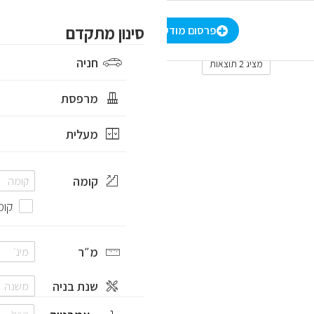
-
₪
סינון מתקדם
סינון מתקדם
הרשמה
/
התחברות
HE
פרסום מודעה
חניה
מציג 2 תוצאות
מרפסת
מעלית
קומה
קומ
מ״ר
שנת בניה