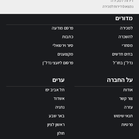
דירות למכירה
נמצאו 0 דירות למכירה
אפליקציית ‫Android
מדורים
למכירה
פרסם מודעה
להשכרה
כתבות
מסחרי
סיור וירטואלי
בתים חדשים
מקצוענים
נדל״ן בחו״ל
פרסום ליועצי נדל״ן
על החברה
ערים
אודות
תל אביב יפו
צור קשר
אשדוד
עזרה
נתניה
תנאי שימוש
באר שבע
פרטיות
ראשון לציון
חולון