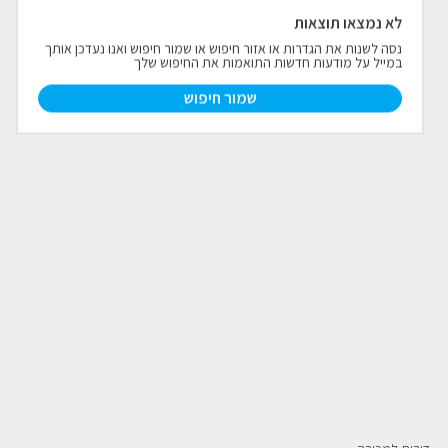
לא נמצאו תוצאות
פרויקטים חדשים
נסה לשנות את הגדרות או אזור חיפוש או שמור חיפוש ואנו נעדכן אותך
במייל על מודעות חדשות התואמות את החיפוש שלך
נדל"ן בחו"ל
חדש
שמור חיפוש
פרסום ליועצי נדל״ן
מקצוענים
צילום תלת מימד
כתבות
צור קשר
אודות