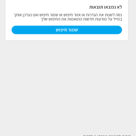
לא נמצאו תוצאות
פרויקטים חדשים
נסה לשנות את הגדרות או אזור חיפוש או שמור חיפוש ואנו נעדכן אותך
במייל על מודעות חדשות התואמות את החיפוש שלך
נדל"ן בחו"ל
חדש
שמור חיפוש
פרסום ליועצי נדל״ן
מקצוענים
צילום תלת מימד
כתבות
צור קשר
אודות