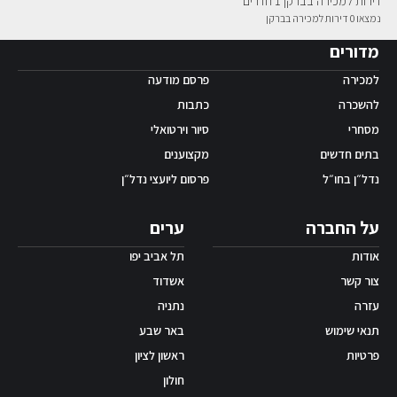
דירות למכירה בברקן 1 חדרים
נמצאו 0 דירות למכירה בברקן
אפליקציית ‫Android
מדורים
למכירה
פרסם מודעה
להשכרה
כתבות
מסחרי
סיור וירטואלי
בתים חדשים
מקצוענים
נדל״ן בחו״ל
פרסום ליועצי נדל״ן
על החברה
ערים
אודות
תל אביב יפו
צור קשר
אשדוד
עזרה
נתניה
תנאי שימוש
באר שבע
פרטיות
ראשון לציון
חולון