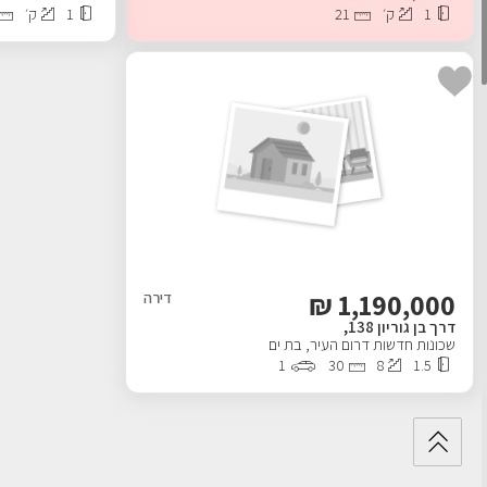
1
ק׳
21
1
ק׳
₪
1,190,000
דירה
דרך בן גוריון 138,
שכונות חדשות דרום העיר
,
בת ים
1
30
8
1.5