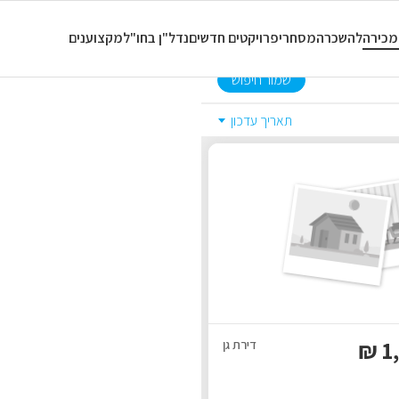
כל סוגי הנכסים
חדר
מכירה
להשכרה
מסחרי
פרויקטים חדשים
נדל"ן בחו"ל
מקצוענים
שמור חיפוש
תאריך עדכון
₪
1
דירת גן