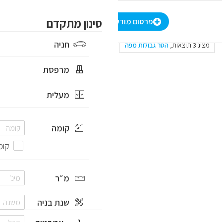
-
₪
סינון מתקדם
סינון מתקדם
הרשמה
/
התחברות
HE
פרסום מודעה
חניה
מציג 3 תוצאות
,
הסר גבולות מפה
מרפסת
מעלית
קומה
קומ
מ״ר
שנת בניה