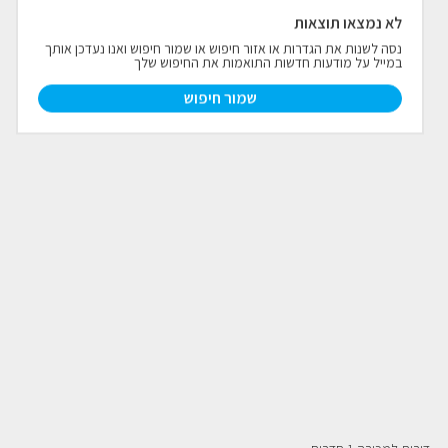
לא נמצאו תוצאות
פרויקטים חדשים
נסה לשנות את הגדרות או אזור חיפוש או שמור חיפוש ואנו נעדכן אותך
במייל על מודעות חדשות התואמות את החיפוש שלך
נדל"ן בחו"ל
חדש
שמור חיפוש
פרסום ליועצי נדל״ן
מקצוענים
צילום תלת מימד
כתבות
צור קשר
אודות