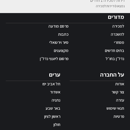
דירות למכירה 1 חדרים
נמצאו 0 דירות למכירה
אפליקציית ‫Android
מדורים
למכירה
פרסם מודעה
להשכרה
כתבות
מסחרי
סיור וירטואלי
בתים חדשים
מקצוענים
נדל״ן בחו״ל
פרסום ליועצי נדל״ן
על החברה
ערים
אודות
תל אביב יפו
צור קשר
אשדוד
עזרה
נתניה
תנאי שימוש
באר שבע
פרטיות
ראשון לציון
חולון