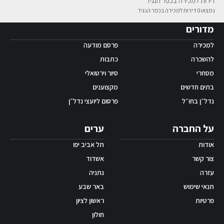
דירות למכירה בכפר הנגיד
נמצאו 0 דירות למכירה בכפר הנגיד
אפליקציית ‫Android
מדורים
למכירה
פרסם מודעה
להשכרה
כתבות
מסחרי
סיור וירטואלי
בתים חדשים
מקצוענים
נדל״ן בחו״ל
פרסום ליועצי נדל״ן
על החברה
ערים
אודות
תל אביב יפו
צור קשר
אשדוד
עזרה
נתניה
תנאי שימוש
באר שבע
פרטיות
ראשון לציון
חולון