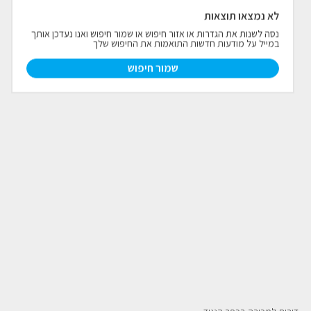
לא נמצאו תוצאות
פרויקטים חדשים
נסה לשנות את הגדרות או אזור חיפוש או שמור חיפוש ואנו נעדכן אותך
במייל על מודעות חדשות התואמות את החיפוש שלך
נדל"ן בחו"ל
חדש
שמור חיפוש
פרסום ליועצי נדל״ן
מקצוענים
צילום תלת מימד
כתבות
צור קשר
אודות