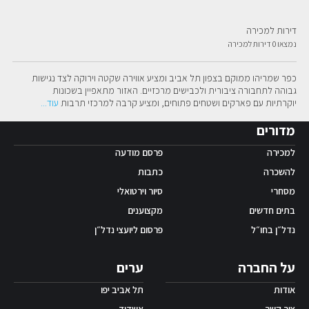
אפליקציית ‫Android
דירות למכירה
נמצאו 0 דירות למכירה
כפר שמריהו ממוקם בצפון תל אביב ומציע אווירה שקטה וירוקה לצד נגישות 
גבוהה לתחבורה ציבורית ולכבישים מרכזיים. האזור מתאפיין בשכונות 
יוקרתיות עם פארקים ושטחים פתוחים, ומציע קרבה למרכזי תרבות
עוד
...
מדורים
למכירה
פרסם מודעה
להשכרה
כתבות
מסחרי
סיור וירטואלי
בתים חדשים
מקצוענים
נדל״ן בחו״ל
פרסום ליועצי נדל״ן
על החברה
ערים
אודות
תל אביב יפו
צור קשר
אשדוד