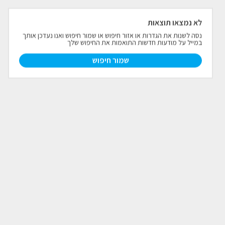
פרויקטים חדשים
לא נמצאו תוצאות
נסה לשנות את הגדרות או אזור חיפוש או שמור חיפוש ואנו נעדכן אותך
במייל על מודעות חדשות התואמות את החיפוש שלך
נדל"ן בחו"ל
חדש
שמור חיפוש
פרסום ליועצי נדל״ן
מקצוענים
צילום תלת מימד
כתבות
צור קשר
אודות