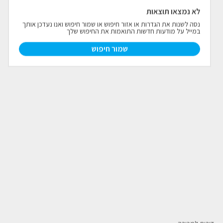
לא נמצאו תוצאות
פרויקטים חדשים
נסה לשנות את הגדרות או אזור חיפוש או שמור חיפוש ואנו נעדכן אותך
במייל על מודעות חדשות התואמות את החיפוש שלך
נדל"ן בחו"ל
חדש
שמור חיפוש
פרסום ליועצי נדל״ן
מקצוענים
צילום תלת מימד
כתבות
צור קשר
אודות