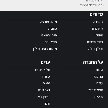
דירות למכירה
נמצאו 0 דירות למכירה
אפליקציית ‫Android
מדורים
למכירה
פרסם מודעה
להשכרה
כתבות
מסחרי
סיור וירטואלי
בתים חדשים
מקצוענים
נדל״ן בחו״ל
פרסום ליועצי נדל״ן
על החברה
ערים
אודות
תל אביב יפו
צור קשר
אשדוד
עזרה
נתניה
תנאי שימוש
באר שבע
פרטיות
ראשון לציון
חולון