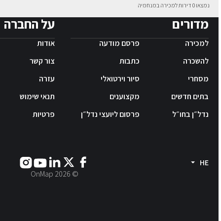
נמצאו 0 דירות למכירה במנחמיה
מדורים
על החברה
למכירה
פרסם מודעה
אודות
להשכרה
כתבות
צור קשר
מסחרי
סיור וירטואלי
עזרה
בתים חדשים
מקצוענים
תנאי שימוש
נדל״ן בחו״ל
פרסום ליועצי נדל״ן
פרטיות
HE
2026
© OnMap