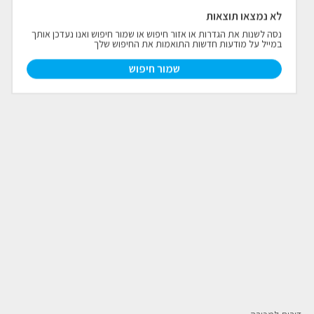
לא נמצאו תוצאות
פרויקטים חדשים
נסה לשנות את הגדרות או אזור חיפוש או שמור חיפוש ואנו נעדכן אותך
במייל על מודעות חדשות התואמות את החיפוש שלך
נדל"ן בחו"ל
חדש
שמור חיפוש
פרסום ליועצי נדל״ן
מקצוענים
צילום תלת מימד
כתבות
צור קשר
אודות