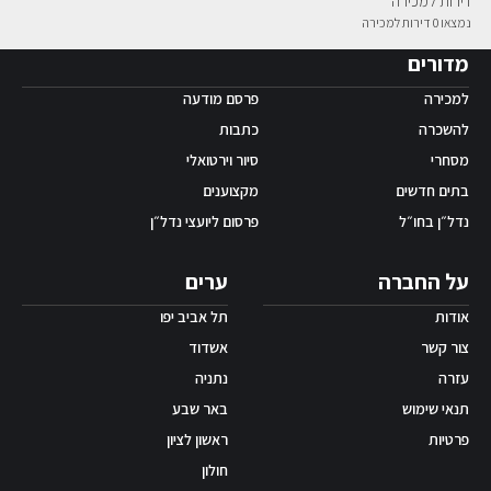
דירות למכירה
נמצאו 0 דירות למכירה
אפליקציית ‫Android
מדורים
למכירה
פרסם מודעה
להשכרה
כתבות
מסחרי
סיור וירטואלי
בתים חדשים
מקצוענים
נדל״ן בחו״ל
פרסום ליועצי נדל״ן
על החברה
ערים
אודות
תל אביב יפו
צור קשר
אשדוד
עזרה
נתניה
תנאי שימוש
באר שבע
פרטיות
ראשון לציון
חולון