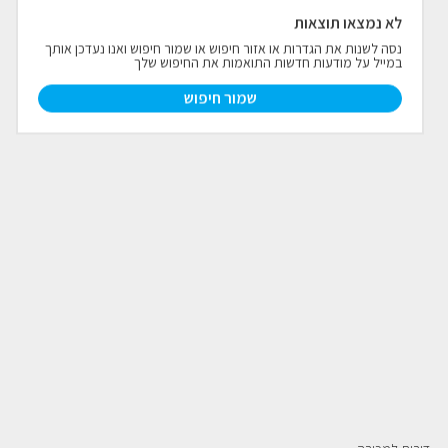
לא נמצאו תוצאות
פרויקטים חדשים
נסה לשנות את הגדרות או אזור חיפוש או שמור חיפוש ואנו נעדכן אותך
במייל על מודעות חדשות התואמות את החיפוש שלך
נדל"ן בחו"ל
חדש
שמור חיפוש
פרסום ליועצי נדל״ן
מקצוענים
צילום תלת מימד
כתבות
צור קשר
אודות