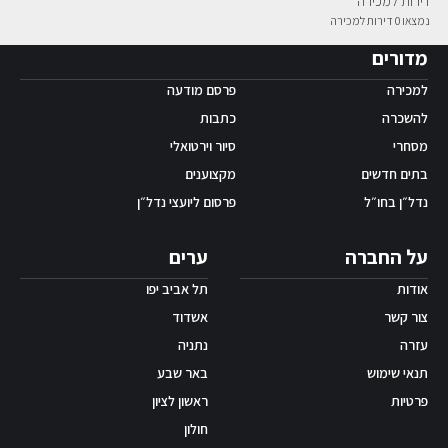
דירות למכירה
נמצאו 0 דירות למכירה
אפליקציית ‫Android
מדורים
למכירה
פרסם מודעה
להשכרה
כתבות
מסחרי
סיור וירטואלי
בתים חדשים
מקצוענים
נדל״ן בחו״ל
פרסום ליועצי נדל״ן
על החברה
ערים
אודות
תל אביב יפו
צור קשר
אשדוד
עזרה
נתניה
תנאי שימוש
באר שבע
פרטיות
ראשון לציון
חולון