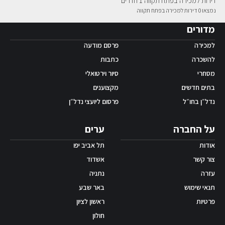
דירות למכירה בפתח תקווה 1 חדרים
נמצאו 0 דירות למכירה בפתח תקווה
אפליקציית ‫Android
מדורים
למכירה
פרסם מודעה
להשכרה
כתבות
מסחרי
סיור וירטואלי
בתים חדשים
מקצוענים
נדל״ן בחו״ל
פרסום ליועצי נדל״ן
על החברה
ערים
אודות
תל אביב יפו
צור קשר
אשדוד
עזרה
נתניה
תנאי שימוש
באר שבע
פרטיות
ראשון לציון
חולון