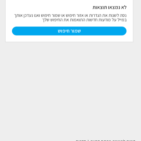
לא נמצאו תוצאות
פרויקטים חדשים
נסה לשנות את הגדרות או אזור חיפוש או שמור חיפוש ואנו נעדכן אותך
במייל על מודעות חדשות התואמות את החיפוש שלך
נדל"ן בחו"ל
חדש
שמור חיפוש
פרסום ליועצי נדל״ן
מקצוענים
צילום תלת מימד
כתבות
צור קשר
אודות