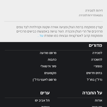
אפליקציית ‫Android
דירות למכירה
נמצאו 0 דירות למכירה
קצרין ממוקמת ברמת הגולן ומציעה אווירה שקטה וקהילתית לצד נופים 
מרהיבים של הרי הגולן והכנרת. העיר נגישה באמצעות כבישים מרכזיים 
וממוקמת קרוב לאטרקציות טבעיות כמו שמורת
עוד
...
מדורים
למכירה
פרסם מודעה
להשכרה
כתבות
מסחרי
סיור וירטואלי
בתים חדשים
מקצוענים
נדל״ן בחו״ל
פרסום ליועצי נדל״ן
על החברה
ערים
אודות
תל אביב יפו
צור קשר
אשדוד