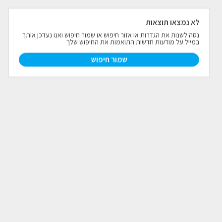
פרויקטים חדשים
לא נמצאו תוצאות
נסה לשנות את הגדרות או אזור חיפוש או שמור חיפוש ואנו נעדכן אותך
במייל על מודעות חדשות התואמות את החיפוש שלך
נדל"ן בחו"ל
חדש
שמור חיפוש
פרסום ליועצי נדל״ן
מקצוענים
צילום תלת מימד
כתבות
צור קשר
אודות