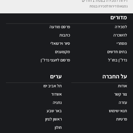
דירות למכירה בצפת 1 חדרים
נמצאו 0 דירות למכירה בצפת
אפליקציית ‫Android
מדורים
למכירה
פרסם מודעה
להשכרה
כתבות
מסחרי
סיור וירטואלי
בתים חדשים
מקצוענים
נדל״ן בחו״ל
פרסום ליועצי נדל״ן
על החברה
ערים
אודות
תל אביב יפו
צור קשר
אשדוד
עזרה
נתניה
תנאי שימוש
באר שבע
פרטיות
ראשון לציון
חולון