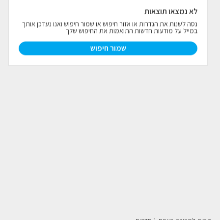
לא נמצאו תוצאות
פרויקטים חדשים
נסה לשנות את הגדרות או אזור חיפוש או שמור חיפוש ואנו נעדכן אותך
במייל על מודעות חדשות התואמות את החיפוש שלך
נדל"ן בחו"ל
חדש
שמור חיפוש
פרסום ליועצי נדל״ן
מקצוענים
צילום תלת מימד
כתבות
צור קשר
אודות