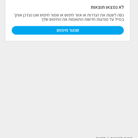
לא נמצאו תוצאות
פרויקטים חדשים
נסה לשנות את הגדרות או אזור חיפוש או שמור חיפוש ואנו נעדכן אותך
במייל על מודעות חדשות התואמות את החיפוש שלך
נדל"ן בחו"ל
חדש
שמור חיפוש
פרסום ליועצי נדל״ן
מקצוענים
צילום תלת מימד
כתבות
צור קשר
אודות