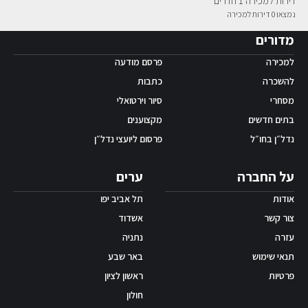
דירות למכירה 1 חדרים
נמצאו 0 דירות למכירה
אפליקציית ‫Android
מדורים
למכירה
פרסם מודעה
להשכרה
כתבות
מסחרי
סיור וירטואלי
בתים חדשים
מקצוענים
נדל״ן בחו״ל
פרסום ליועצי נדל״ן
על החברה
ערים
אודות
תל אביב יפו
צור קשר
אשדוד
עזרה
נתניה
תנאי שימוש
באר שבע
פרטיות
ראשון לציון
חולון