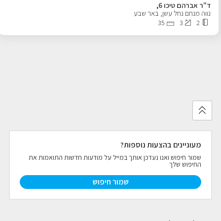
ד"ר אברהם טיכו 6,
נווה מנחם נחל עשן
,
באר שבע
פרויקטים חדשים
35
3
2
נדל"ן בחו"ל
חדש
פרסום ליועצי נדל״ן
מקצוענים
צילום תלת מימד
מעוניינים בהצעות נוספות?
כתבות
שמור חיפוש ואנו נעדכן אותך במייל על מודעות חדשות התואמות את
החיפוש שלך
צור קשר
שמור חיפוש
אודות