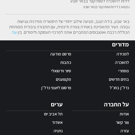
דירות להשכרה לטווח קצר בבאר שבע
נמצאו 1 דירות טווח קצר בבאר שבע
אפליקציית ‫Android
באר שבע, בירת הנגב, מציעה שילוב ייחודי של היסטוריה מודרנית ונגישות 
גבוהה. העיר מתאפיינת באווירה צעירה ודינמית, עם תחבורה ציבורית מפותחת 
הכוללת רכבת ואוטובוסים המחברים אותה למרכזי תעסוקה ולימודים. בין
עוד
...
מדורים
למכירה
פרסם מודעה
להשכרה
כתבות
מסחרי
סיור וירטואלי
בתים חדשים
מקצוענים
נדל״ן בחו״ל
פרסום ליועצי נדל״ן
על החברה
ערים
אודות
תל אביב יפו
צור קשר
אשדוד
עזרה
נתניה