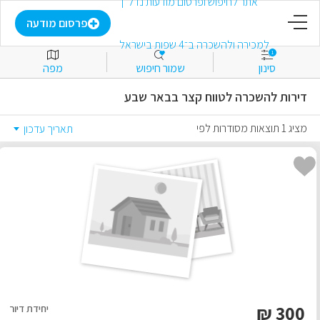
דף הבית
פרסום מודעה
1
סינון
שמור חיפוש
מפה
פרסום מודעה
דירות להשכרה לטווח קצר בבאר שבע
התחבר
מציג 1 תוצאות מסודרות לפי
תאריך עדכון
הירשם
מועדפים
למכירה
להשכרה
₪
300
יחידת דיור
מסחרי