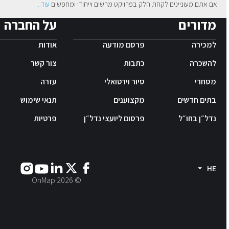
אם אתם מעוניינים לקחת חלק בפרויקט מרשים וייחודי ומחפשים
עוד
...
מדורים
על החברה
למכירה
פרסם מודעה
אודות
להשכרה
כתבות
צור קשר
מסחרי
סיור וירטואלי
עזרה
בתים חדשים
מקצוענים
תנאי שימוש
נדל״ן בחו״ל
פרסום ליועצי נדל״ן
פרטיות
HE
2026
© OnMap