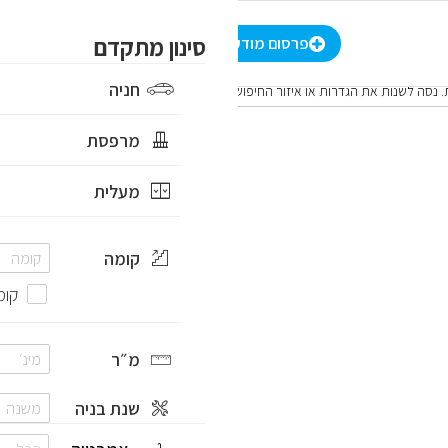
₪
-
כל הסטטוטים
סינון מתקדם
הרשמה
/
התחברות
HE
פרסום מודעה
חניה
 נסה לשנות את הגדרות או איזור החיפוש
,
הסר גבולות מפה
מרפסת
מעלית
קומה
קומ
מ״ר
שנת בניה