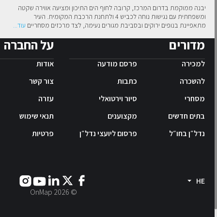
יבנה ממוקמת בדרום המרכז, קרובה לחוף הים התיכון ומציעה אווירה שקטה 
ומשפחתית עם נגישות נוחה לכביש 4 ולתחנת הרכבת המקומית. העיר 
מתאפיינת בנופים ירוקים ובסביבת מגורים נעימה, לצד מרכזים מסחריים
עוד
...
מדורים
על החברה
למכירה
פרסם מודעה
אודות
להשכרה
כתבות
צור קשר
מסחרי
סיור וירטואלי
עזרה
בתים חדשים
מקצוענים
תנאי שימוש
נדל״ן בחו״ל
פרסום ליועצי נדל״ן
פרטיות
HE
2026
© OnMap